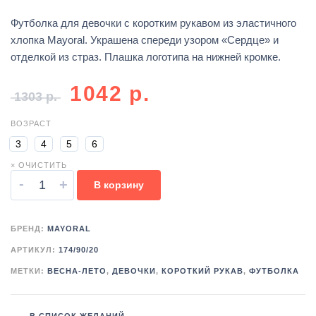
Футболка для девочки с коротким рукавом из эластичного
хлопка Mayoral. Украшена спереди узором «Сердце» и
отделкой из страз. Плашка логотипа на нижней кромке.
1042
р.
1303
р.
ВОЗРАСТ
3
4
5
6
× ОЧИСТИТЬ
-
+
В корзину
БРЕНД:
MAYORAL
АРТИКУЛ:
174/90/20
МЕТКИ:
ВЕСНА-ЛЕТО
,
ДЕВОЧКИ
,
КОРОТКИЙ РУКАВ
,
ФУТБОЛКА