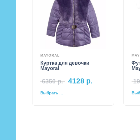
MAYORAL
MAY
Куртка для девочки
Фу
Mayoral
May
4128
р.
6350
р.
19
Выбрать ...
Выбр