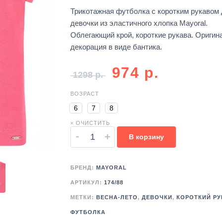
Трикотажная футболка с коротким рукавом
девочки из эластичного хлопка Mayoral.
Облегающий крой, короткие рукава. Оригин
декорация в виде бантика.
974
р.
1298
р.
ВОЗРАСТ
6
7
8
× ОЧИСТИТЬ
-
+
В корзину
БРЕНД:
MAYORAL
АРТИКУЛ:
174/88
МЕТКИ:
ВЕСНА-ЛЕТО
,
ДЕВОЧКИ
,
КОРОТКИЙ РУ
ФУТБОЛКА