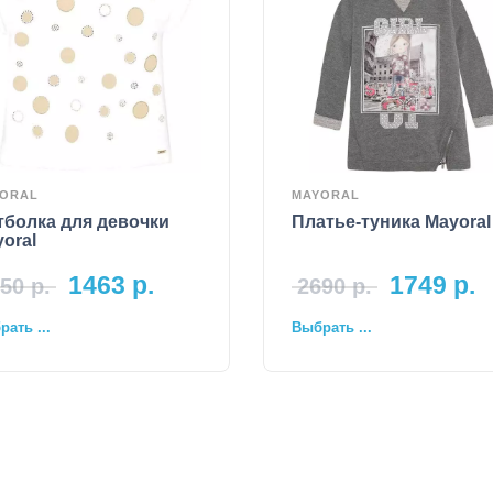
ORAL
MAYORAL
тболка для девочки
Платье-туника Mayoral
oral
1463
р.
1749
р.
50
р.
2690
р.
ать ...
Выбрать ...