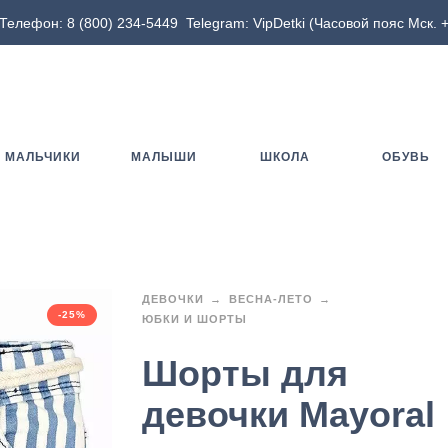
Телефон:
8 (800) 234-5449
Telegram:
VipDetki
(Часовой пояс Мск. +
МАЛЬЧИКИ
МАЛЫШИ
ШКОЛА
ОБУВЬ
ДЕВОЧКИ
ВЕСНА-ЛЕТО
-25%
ЮБКИ И ШОРТЫ
Шорты для
девочки Mayoral