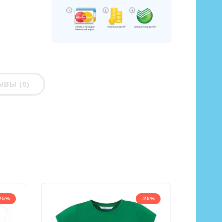
ЫВЫ (0)
25%
-25%