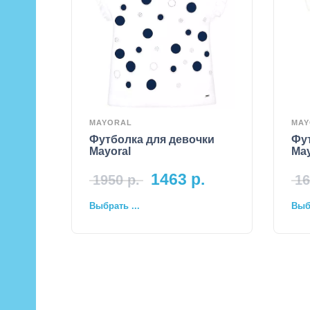
MAYORAL
MAY
Футболка для девочки
Фу
Mayoral
May
1463
р.
1950
р.
16
Выбрать ...
Выбр