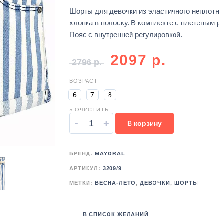
Шорты для девочки из эластичного неплотн
хлопка в полоску. В комплекте с плетеным 
Пояс с внутренней регулировкой.
2097
р.
2796
р.
ВОЗРАСТ
6
7
8
× ОЧИСТИТЬ
-
+
В корзину
БРЕНД:
MAYORAL
АРТИКУЛ:
3209/9
МЕТКИ:
ВЕСНА-ЛЕТО
,
ДЕВОЧКИ
,
ШОРТЫ
В СПИСОК ЖЕЛАНИЙ