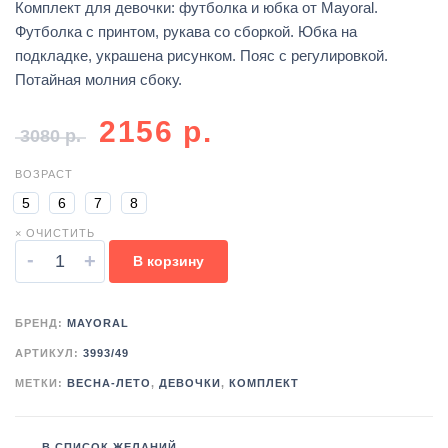
Комплект для девочки: футболка и юбка от Mayoral.
Футболка с принтом, рукава со сборкой. Юбка на
подкладке, украшена рисунком. Пояс с регулировкой.
Потайная молния сбоку.
2156
р.
3080
р.
ВОЗРАСТ
5
6
7
8
× ОЧИСТИТЬ
-
+
В корзину
БРЕНД:
MAYORAL
АРТИКУЛ:
3993/49
МЕТКИ:
ВЕСНА-ЛЕТО
,
ДЕВОЧКИ
,
КОМПЛЕКТ
В СПИСОК ЖЕЛАНИЙ