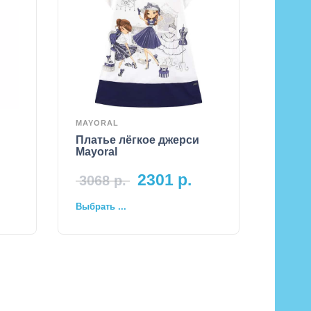
MAYORAL
Платье лёгкое джерси
Mayoral
2301
р.
3068
р.
Выбрать ...