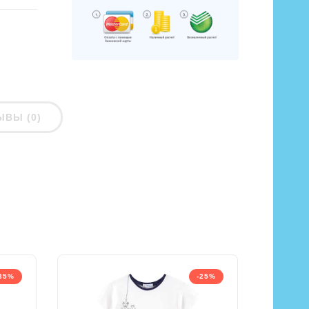
ЫВЫ (0)
35%
-25%