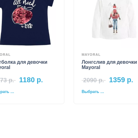
ORAL
MAYORAL
тболка для девочки
Лонгслив для девочки
oral
Mayoral
1180
р.
1359
р.
73
р.
2090
р.
ать ...
Выбрать ...