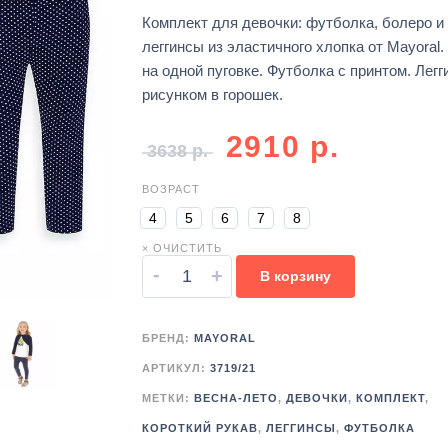
Комплект для девочки: футболка, болеро и
леггинсы из эластичного хлопка от Mayoral.
на одной пуговке. Футболка с принтом. Легг
рисунком в горошек.
2910
р.
3638
р.
ВОЗРАСТ
4
5
6
7
8
× ОЧИСТИТЬ
-
+
В корзину
БРЕНД:
MAYORAL
АРТИКУЛ:
3719/21
МЕТКИ:
ВЕСНА-ЛЕТО
,
ДЕВОЧКИ
,
КОМПЛЕКТ
,
КОРОТКИЙ РУКАВ
,
ЛЕГГИНСЫ
,
ФУТБОЛКА