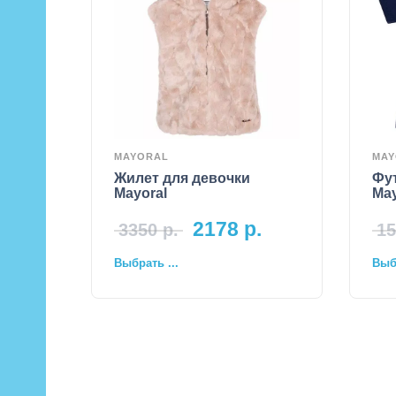
MAYORAL
MAY
Жилет для девочки
Фу
Mayoral
May
2178
р.
3350
р.
15
Выбрать ...
Выбр