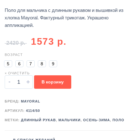
Поло для мальчика с длинным рукавом и вышивкой из
хлопка Mayoral. Фактурный трикотаж. Украшено
аппликацией.
1573
р.
2420
р.
ВОЗРАСТ
5
6
7
8
9
× ОЧИСТИТЬ
-
+
В корзину
БРЕНД:
MAYORAL
АРТИКУЛ:
4114/50
МЕТКИ:
ДЛИННЫЙ РУКАВ
,
МАЛЬЧИКИ
,
ОСЕНЬ-ЗИМА
,
ПОЛО