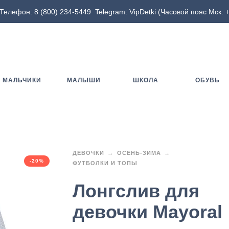
Телефон:
8 (800) 234-5449
Telegram:
VipDetki
(Часовой пояс Мск. +
МАЛЬЧИКИ
МАЛЫШИ
ШКОЛА
ОБУВЬ
ДЕВОЧКИ
ОСЕНЬ-ЗИМА
-20%
ФУТБОЛКИ И ТОПЫ
Лонгслив для
девочки Mayoral