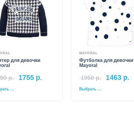
ORAL
MAYORAL
тер для девочки
Футболка для девочки
oral
Mayoral
1755
р.
1463
р.
90
р.
1950
р.
ать ...
Выбрать ...