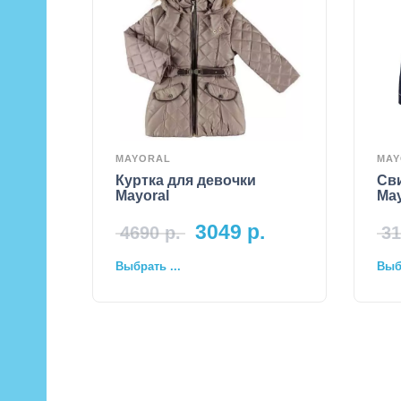
MAYORAL
MAY
Куртка для девочки
Сви
Mayoral
May
3049
р.
4690
р.
31
Выбрать ...
Выбр