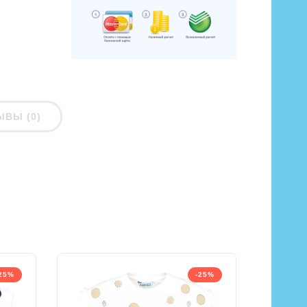
ЫВЫ (0)
25%
-25%