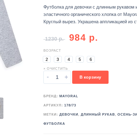
Футболка для девочки с длинным рукавом 
эластичного органического хлопка от Mayora
Круглый вырез. Украшена аппликацией из с
984
р.
1230
р.
ВОЗРАСТ
2
3
4
5
6
× ОЧИСТИТЬ
-
+
В корзину
БРЕНД:
MAYORAL
АРТИКУЛ:
178/73
МЕТКИ:
ДЕВОЧКИ
,
ДЛИННЫЙ РУКАВ
,
ОСЕНЬ-З
ФУТБОЛКА