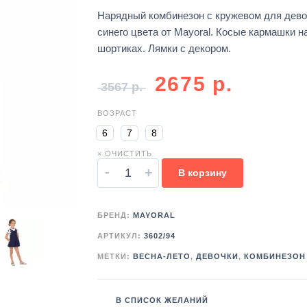
Нарядный комбинезон с кружевом для дево
синего цвета от Mayoral. Косые кармашки н
шортиках. Лямки с декором.
2675
р.
3567
р.
ВОЗРАСТ
6
7
8
× ОЧИСТИТЬ
-
+
В корзину
БРЕНД:
MAYORAL
АРТИКУЛ:
3602/94
МЕТКИ:
ВЕСНА-ЛЕТО
,
ДЕВОЧКИ
,
КОМБИНЕЗОН
В СПИСОК ЖЕЛАНИЙ