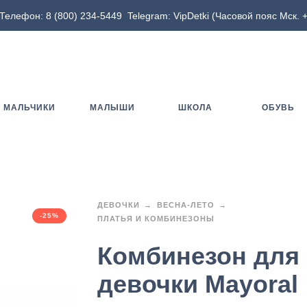
Телефон:
8 (800) 234-5449
Telegram:
VipDetki
(Часовой пояс Мск. +
МАЛЬЧИКИ
МАЛЫШИ
ШКОЛА
ОБУВЬ
ДЕВОЧКИ
ВЕСНА-ЛЕТО
-25%
ПЛАТЬЯ И КОМБИНЕЗОНЫ
Комбинезон для
девочки Mayoral