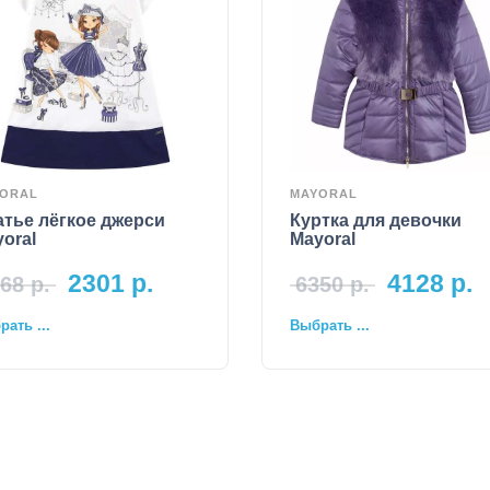
ORAL
MAYORAL
тье лёгкое джерси
Куртка для девочки
oral
Mayoral
2301
р.
4128
р.
68
р.
6350
р.
ать ...
Выбрать ...