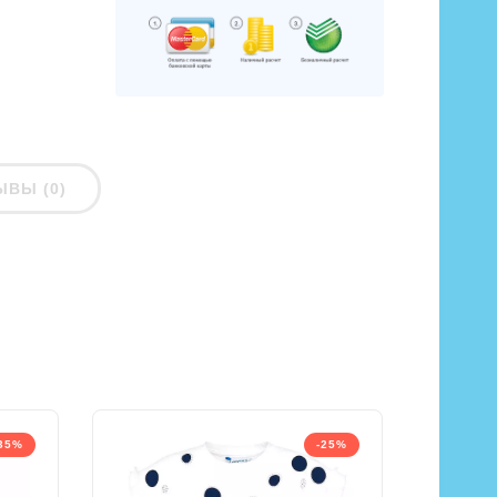
ЫВЫ (0)
35%
-25%