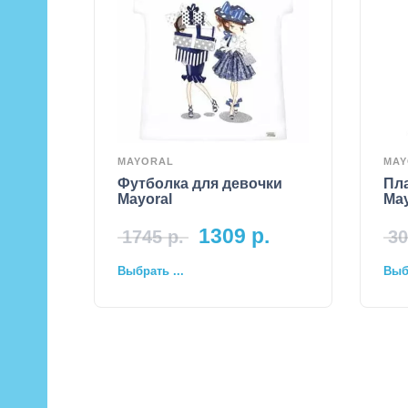
MAYORAL
MAY
Футболка для девочки
Пла
Mayoral
May
1309
р.
1745
р.
30
Выбрать ...
Выбр