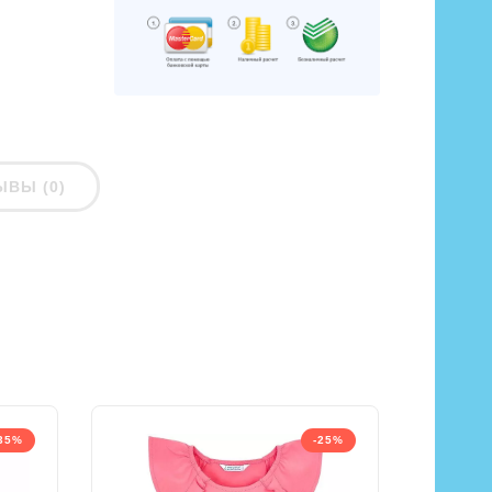
ЫВЫ (0)
35%
-25%