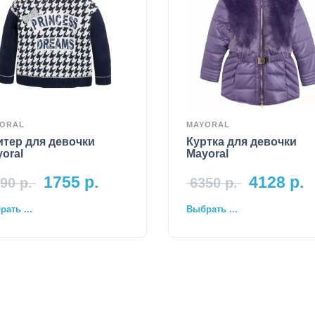
ORAL
MAYORAL
тер для девочки
Куртка для девочки
oral
Mayoral
1755
р.
4128
р.
90
р.
6350
р.
ать ...
Выбрать ...