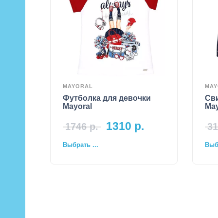
MAYORAL
MAY
Футболка для девочки
Сви
Mayoral
May
1310
р.
1746
р.
31
Выбрать ...
Выбр