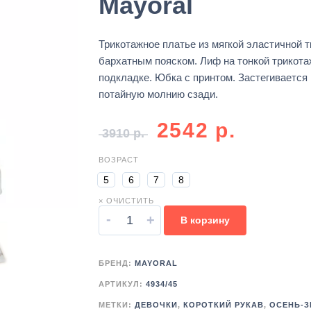
Mayoral
Трикотажное платье из мягкой эластичной т
бархатным пояском. Лиф на тонкой трикота
подкладке. Юбка с принтом. Застегивается 
потайную молнию сзади.
2542
р.
3910
р.
ВОЗРАСТ
5
6
7
8
× ОЧИСТИТЬ
-
+
В корзину
БРЕНД:
MAYORAL
АРТИКУЛ:
4934/45
МЕТКИ:
ДЕВОЧКИ
,
КОРОТКИЙ РУКАВ
,
ОСЕНЬ-З