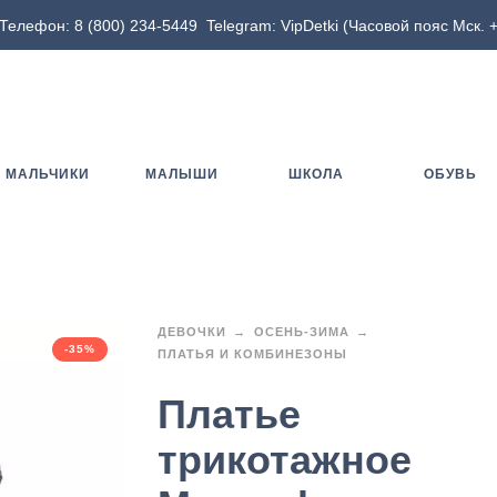
Телефон:
8 (800) 234-5449
Telegram:
VipDetki
(Часовой пояс Мск. +
МАЛЬЧИКИ
МАЛЫШИ
ШКОЛА
ОБУВЬ
ДЕВОЧКИ
ОСЕНЬ-ЗИМА
-35%
ПЛАТЬЯ И КОМБИНЕЗОНЫ
Платье
трикотажное