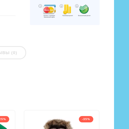
ЫВЫ (0)
25%
-35%