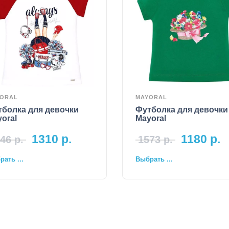
ORAL
MAYORAL
тболка для девочки
Футболка для девочки
oral
Mayoral
1310
р.
1180
р.
46
р.
1573
р.
ать ...
Выбрать ...