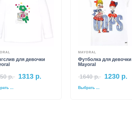
ORAL
MAYORAL
гслив для девочки
Футболка для девочки
oral
Mayoral
1313
р.
1230
р.
50
р.
1640
р.
ать ...
Выбрать ...