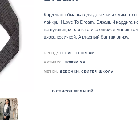
Кардиган-обманка для девочки из микса хл
лайкры I Love To Dream. Вязаный кардиган
на пуговицах, с отстегивающейся манишкой
вязка косичкой. Атласный бантик внизу.
БРЕНД:
I LOVE TO DREAM
АРТИКУЛ:
87907M/GR
МЕТКИ:
ДЕВОЧКИ
,
СВИТЕР
,
ШКОЛА
В СПИСОК ЖЕЛАНИЙ