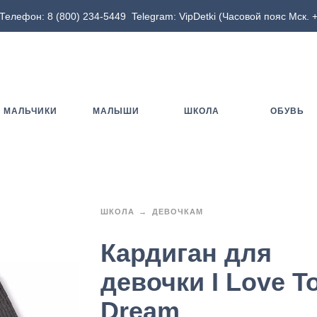
Телефон:
8 (800) 234-5449
Telegram:
VipDetki
(Часовой пояс Мск. +
МАЛЬЧИКИ
МАЛЫШИ
ШКОЛА
ОБУВЬ
ШКОЛА
ДЕВОЧКАМ
Кардиган для
девочки I Love T
Dream