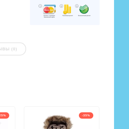
ЫВЫ (0)
25%
-35%