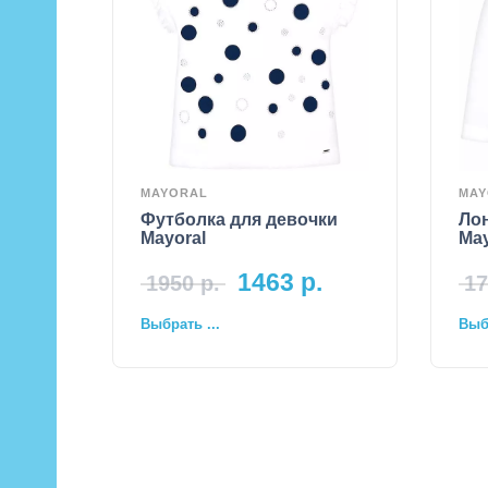
MAYORAL
MAY
Футболка для девочки
Лон
Mayoral
May
1463
р.
1950
р.
17
Выбрать ...
Выбр