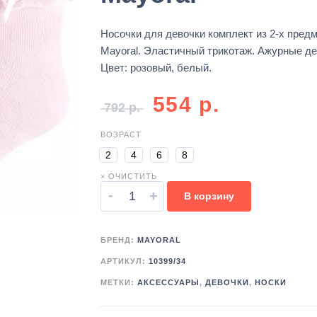
Носочки для девочки комплект из 2-х пред
Mayoral. Эластичный трикотаж. Ажурные де
Цвет: розовый, белый.
554
р.
792
р.
ВОЗРАСТ
2
4
6
8
× ОЧИСТИТЬ
-
+
В корзину
БРЕНД:
MAYORAL
АРТИКУЛ:
10399/34
МЕТКИ:
АКСЕССУАРЫ
,
ДЕВОЧКИ
,
НОСКИ