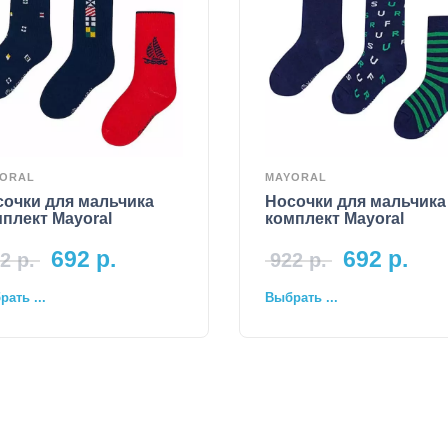
ORAL
MAYORAL
сочки для мальчика
Носочки для мальчика
плект Mayoral
комплект Mayoral
692
р.
692
р.
2
р.
922
р.
ать ...
Выбрать ...