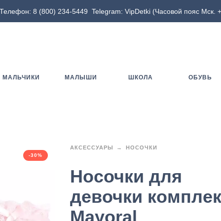
Телефон:
8 (800) 234-5449
Telegram:
VipDetki
(Часовой пояс Мск. +
МАЛЬЧИКИ
МАЛЫШИ
ШКОЛА
ОБУВЬ
АКСЕССУАРЫ
НОСОЧКИ
-30%
Носочки для
девочки комплек
Mayoral