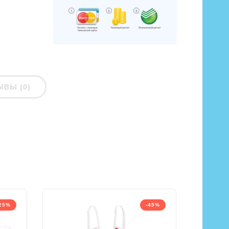
ЫВЫ (0)
25%
-45%