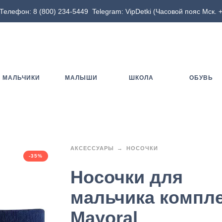
Телефон:
8 (800) 234-5449
Telegram:
VipDetki
(Часовой пояс Мск. +
МАЛЬЧИКИ
МАЛЫШИ
ШКОЛА
ОБУВЬ
АКСЕССУАРЫ
НОСОЧКИ
-35%
Носочки для
мальчика компл
Mayoral