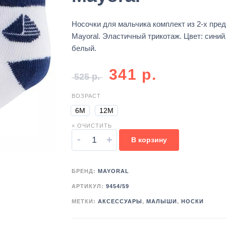
Носочки для мальчика комплект из 2-х пре
Mayoral. Эластичный трикотаж. Цвет: синий
белый.
341
р.
525
р.
ВОЗРАСТ
6М
12М
× ОЧИСТИТЬ
-
+
В корзину
БРЕНД:
MAYORAL
АРТИКУЛ:
9454/59
МЕТКИ:
АКСЕССУАРЫ
,
МАЛЫШИ
,
НОСКИ