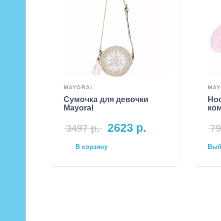
MAYORAL
MAY
Сумочка для девочки
Нос
Mayoral
ком
2623
р.
3497
р.
79
В корзину
Выбр