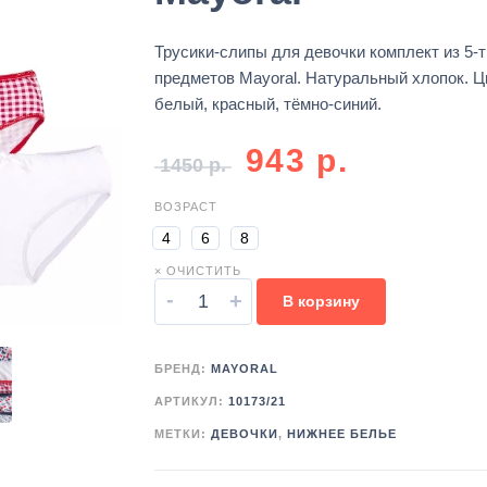
Трусики-слипы для девочки комплект из 5-т
предметов Mayoral. Натуральный хлопок. Ц
белый, красный, тёмно-синий.
943
р.
1450
р.
ВОЗРАСТ
4
6
8
× ОЧИСТИТЬ
-
+
В корзину
БРЕНД:
MAYORAL
АРТИКУЛ:
10173/21
МЕТКИ:
ДЕВОЧКИ
,
НИЖНЕЕ БЕЛЬЕ