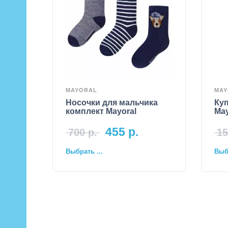
MAYORAL
MAY
Носочки для мальчика
Куп
комплект Mayoral
May
455
р.
700
р.
15
Выбрать ...
Выбр