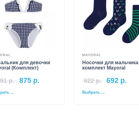
ORAL
MAYORAL
альник для девочки
Носочки для мальчика
oral (Комплект)
комплект Mayoral
875
р.
692
р.
91
р.
922
р.
ать ...
Выбрать ...