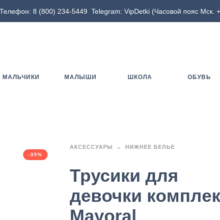
Телефон:
8 (800) 234-5449
Telegram:
VipDetki
(Часовой пояс Мск. +
МАЛЬЧИКИ
МАЛЫШИ
ШКОЛА
ОБУВЬ
АКСЕССУАРЫ
НИЖНЕЕ БЕЛЬЕ
-35%
Трусики для
девочки комплек
Mayoral