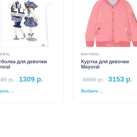
ORAL
MAYORAL
тболка для девочки
Куртка для девочки
oral
Mayoral
1309
р.
3153
р.
45
р.
4850
р.
ать ...
Выбрать ...