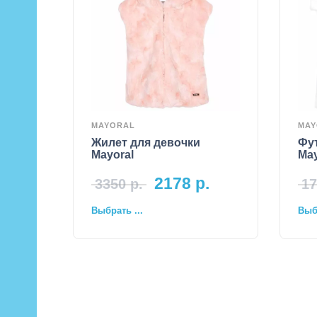
MAYORAL
MAY
Жилет для девочки
Фу
Mayoral
May
2178
р.
3350
р.
17
Выбрать ...
Выбр