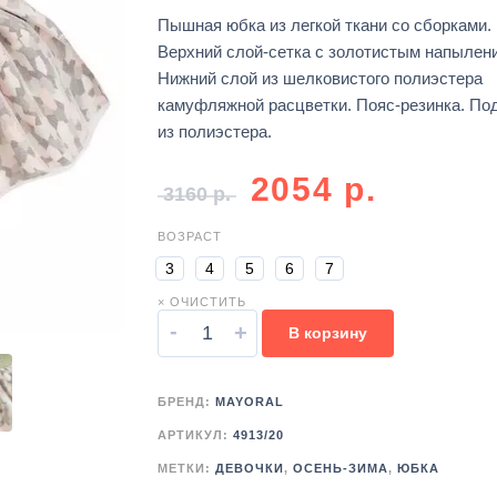
Пышная юбка из легкой ткани со сборками.
Верхний слой-сетка с золотистым напылен
Нижний слой из шелковистого полиэстера
камуфляжной расцветки. Пояс-резинка. По
из полиэстера.
2054
р.
3160
р.
ВОЗРАСТ
3
4
5
6
7
× ОЧИСТИТЬ
-
+
В корзину
БРЕНД:
MAYORAL
АРТИКУЛ:
4913/20
МЕТКИ:
ДЕВОЧКИ
,
ОСЕНЬ-ЗИМА
,
ЮБКА