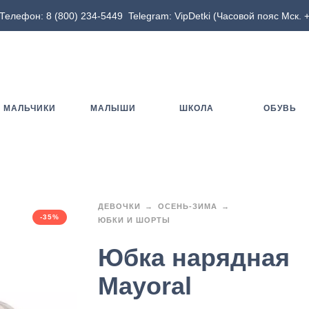
Телефон:
8 (800) 234-5449
Telegram:
VipDetki
(Часовой пояс Мск. +
МАЛЬЧИКИ
МАЛЫШИ
ШКОЛА
ОБУВЬ
ДЕВОЧКИ
ОСЕНЬ-ЗИМА
-35%
ЮБКИ И ШОРТЫ
Юбка нарядная
Mayoral