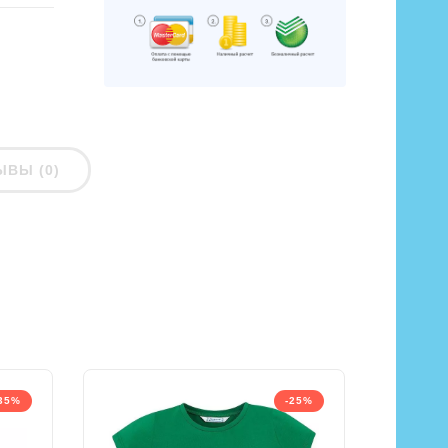
ЫВЫ (0)
35%
-25%