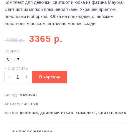
Комплект для девочки: свитшот и юбка из фатина Mayoral.
Свитшот из мягкой плюшевой ткани. Украшен принтом,
блестками и оборкой. Юбка на подкладке, с широким
эластичным поясом, потайная молния сзади.
3365
р.
4486
р.
ВОЗРАСТ
6
7
× ОЧИСТИТЬ
-
+
В корзину
БРЕНД:
MAYORAL
АРТИКУЛ:
4951/70
МЕТКИ:
ДЕВОЧКИ
,
ДЛИННЫЙ РУКАВ
,
КОМПЛЕКТ
,
СВИТЕР
,
ЮБКА
В СПИСОК ЖЕЛАНИЙ