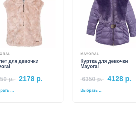
ORAL
MAYORAL
лет для девочки
Куртка для девочки
oral
Mayoral
2178
р.
4128
р.
50
р.
6350
р.
ать ...
Выбрать ...