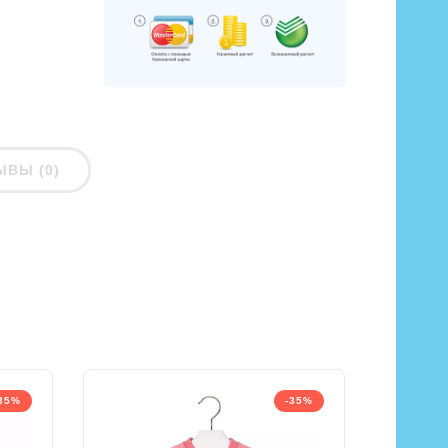
ЫВЫ (0)
35%
-35%