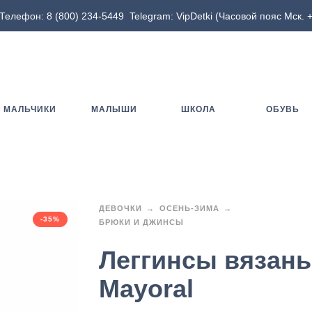
Телефон:
8 (800) 234-5449
Telegram:
VipDetki
(Часовой пояс Мск. +
МАЛЬЧИКИ
МАЛЫШИ
ШКОЛА
ОБУВЬ
ДЕВОЧКИ
ОСЕНЬ-ЗИМА
-35%
БРЮКИ И ДЖИНСЫ
Леггинсы вязан
Mayoral