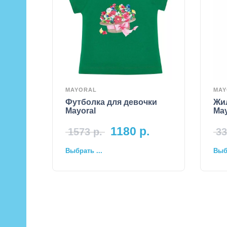
MAYORAL
MAY
Футболка для девочки
Жи
Mayoral
May
1180
р.
1573
р.
33
Выбрать ...
Выбр