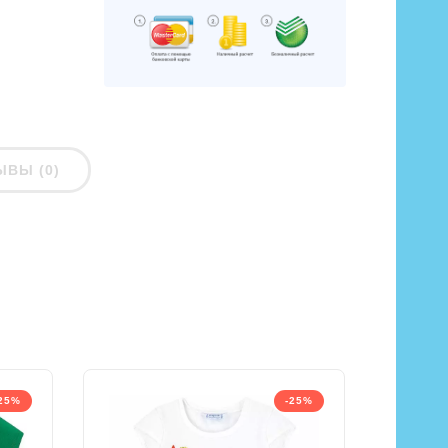
ЫВЫ (0)
25%
-25%