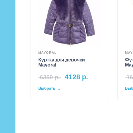
MAYORAL
MAY
Куртка для девочки
Фу
Mayoral
May
4128
р.
6350
р.
16
Выбрать ...
Выбр