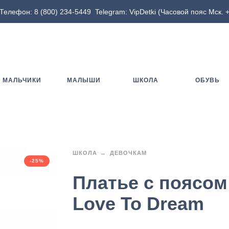
Телефон:
8 (800) 234-5449
Telegram:
VipDetki
(Часовой пояс Мск. +
МАЛЬЧИКИ
МАЛЫШИ
ШКОЛА
ОБУВЬ
ШКОЛА
ДЕВОЧКАМ
-25%
Платье с поясом 
Love To Dream