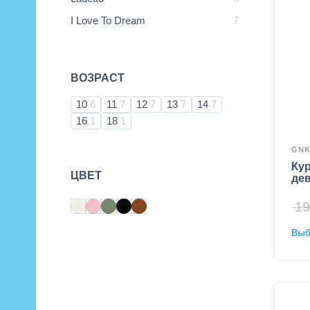
I Love To Dream
7
ВОЗРАСТ
10
6
11
7
12
7
13
7
14
7
16
1
18
1
GN
Кур
ЦВЕТ
де
19
Выбр