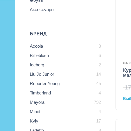
Обувь
Аксессуары
БРЕНД
Acoola
3
Billieblush
6
GN
Iceberg
2
Кур
Liu Jo Junior
14
ма
Reporter Young
45
17
Timberland
4
Выбр
Mayoral
792
Minoti
4
Kyly
17
Ladetto
8