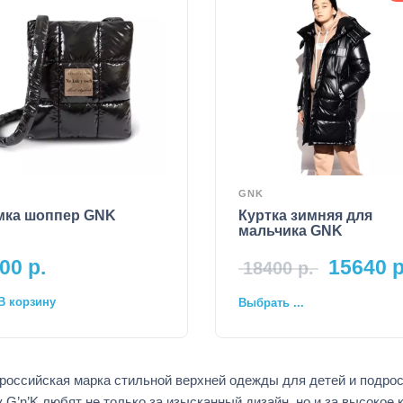
K
GNK
мка шоппер GNK
Куртка зимняя для
мальчика GNK
00
р.
15640
р
18400
р.
В корзину
Выбрать ...
 российская марка стильной верхней одежды для детей и подрос
G’n’K любят не только за изысканный дизайн, но и за высокое 