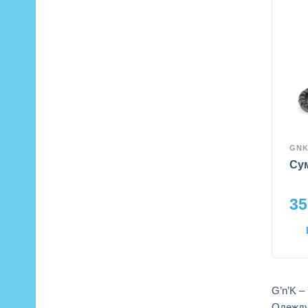
GN
Су
35
G’n’K –
Одежду 