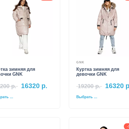
K
GNK
тка зимняя для
Куртка зимняя для
вочки GNK
девочки GNK
16320
р.
16320
р
200
р.
19200
р.
ать ...
Выбрать ...