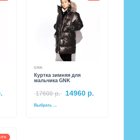
GNK
Куртка зимняя для
мальчика GNK
.
14960
р.
17600
р.
Выбрать ...
-15%