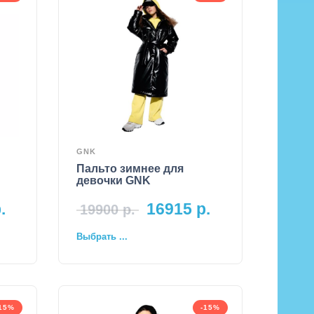
GNK
Пальто зимнее для
девочки GNK
.
16915
р.
19900
р.
Выбрать ...
-15%
-15%