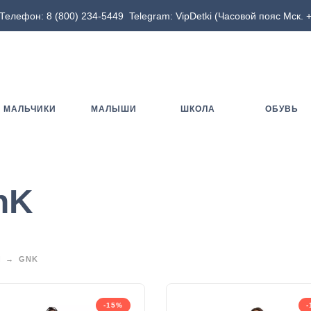
Телефон:
8 (800) 234-5449
Telegram:
VipDetki
(Часовой пояс Мск. +
МАЛЬЧИКИ
МАЛЫШИ
ШКОЛА
ОБУВЬ
nK
Ы
GNK
-15%