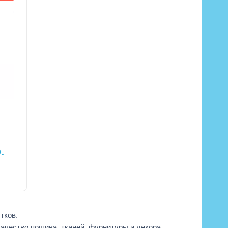
.
тков.
качество пошива, тканей, фурнитуры и декора.