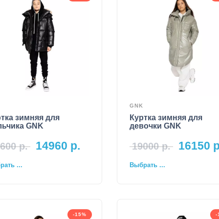
K
GNK
тка зимняя для
Куртка зимняя для
льчика GNK
девочки GNK
14960
р.
16150
р
600
р.
19000
р.
ать ...
Выбрать ...
-15%