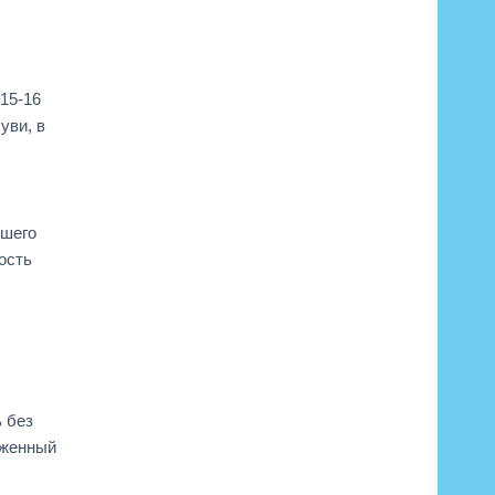
 15-16
уви, в
дшего
ость
ь без
аженный