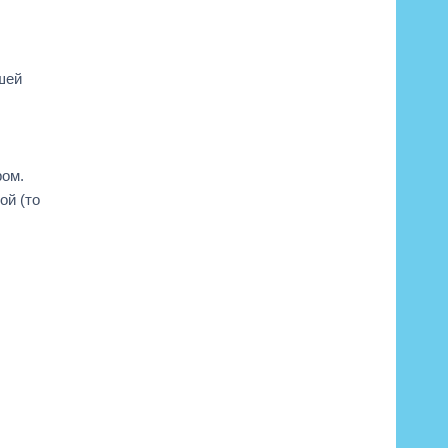
шей
ром.
ой (то