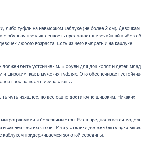
и, либо туфли на невысоком каблуке (не более 2 см). Девочкам
лаго обувная промышленность предлагает широчайший выбор об
евочек любого возраста. Есть из чего выбрать и на каблуке
н должен быть устойчивым. В обуви для дошколят и детей мла
м и широким, как в мужских туфлях. Это обеспечивает устойчив
деляет вес по всей ширине стопы.
ыть чуть изящнее, но всё равно достаточно широким. Никаких
о микротравмами и болезнями стоп. Если предполагается модел
й и задней частью стопы. Или у стельки должен быть ярко выр
 с каблуком придерживаемся золотой середины.