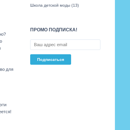
Школа детской моды
(13)
ПРОМО ПОДПИСКА!
но?
о
м
тво для
эти
еется!