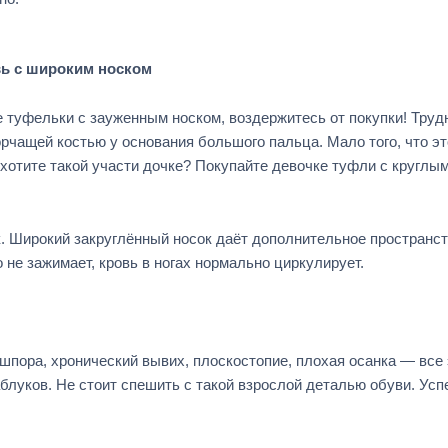
вь с широким носком
е туфельки с зауженным носком, воздержитесь от покупки! Труд
орчащей костью у основания большого пальца. Мало того, что эт
 хотите такой участи дочке? Покупайте девочке туфли с круглы
ек. Широкий закруглённый носок даёт дополнительное пространс
 не зажимает, кровь в ногах нормально циркулирует.
шпора, хронический вывих, плоскостопие, плохая осанка — все 
луков. Не стоит спешить с такой взрослой деталью обуви. Усп