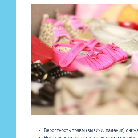
Вероятность травм (вывихи, падения) сниж
Нога девочки растёт и развивается правиль